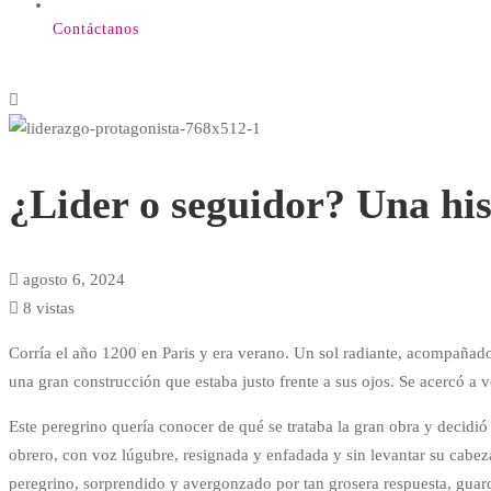
Contáctanos
¿Lider
o
¿Lider o seguidor? Una his
seguidor?
Una
agosto 6, 2024
8 vistas
historia
Corría el año 1200 en Paris y era verano. Un sol radiante, acompañad
de
una gran construcción que estaba justo frente a sus ojos. Se acercó a v
víctimas
Este peregrino quería conocer de qué se trataba la gran obra y decidi
obrero, con voz lúgubre, resignada y enfadada y sin levantar su cabez
y
peregrino, sorprendido y avergonzado por tan grosera respuesta, guard