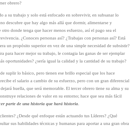
imer obrero?
o a su trabajo y solo está enfocado en sobrevivir, en subsanar lo
 no descubre que hay algo más allá que dormir, alimentarse y
e otro donde tenga que hacer menos esfuerzo, así el pago sea el
revivencia. ¿Conoces personas así? ¿Trabajas con personas así? Está
iera un propósito superior en vez de una simple necesidad de subsistir?
ira para hacer mejor su trabajo, le contagia las ganas de ser ejemplar
s oportunidades? ¿sería igual la calidad y la cantidad de su trabajo?
e suplir lo básico, pero tienen ese brillo especial que los hace
y recibe el salario a cambio de su esfuerzo, pero con un gran diferencial
dejará huella, que será memorable. El tercer obrero tiene su alma y su
construye relaciones de valor en su entorno; hace que sea más fácil
cer parte de una historia que hará historia
.
 clientes? ¿Desde qué enfoque están actuando tus Líderes? ¿Qué
pultar sus habilidades técnicas y humanas para aportar a una gran obra