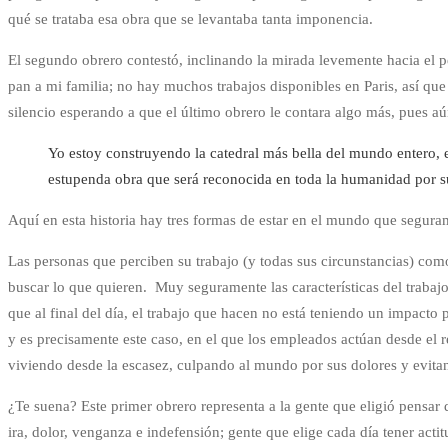
protagonistas.
qué se trataba esa obra que se levantaba tanta imponencia.
El segundo obrero contestó, inclinando la mirada levemente hacia el pe
pan a mi familia; no hay muchos trabajos disponibles en Paris, así qu
silencio esperando a que el último obrero le contara algo más, pues aú
Yo estoy construyendo la catedral más bella del mundo entero, e
estupenda obra que será reconocida en toda la humanidad por 
Aquí en esta historia hay tres formas de estar en el mundo que segura
Las personas que perciben su trabajo (y todas sus circunstancias) com
buscar lo que quieren. Muy seguramente las características del trabaj
que al final del día, el trabajo que hacen no está teniendo un impacto
y es precisamente este caso, en el que los empleados actúan desde el 
viviendo desde la escasez, culpando al mundo por sus dolores y evitan
¿Te suena? Este primer obrero representa a la gente que eligió pensar 
ira, dolor, venganza e indefensión; gente que elige cada día tener acti