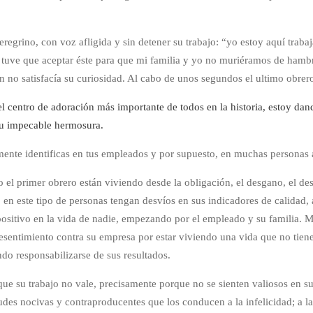
regrino, con voz afligida y sin detener su trabajo: “yo estoy aquí trab
e tuve que aceptar éste para que mi familia y yo no muriéramos de hamb
n no satisfacía su curiosidad. Al cabo de unos segundos el ultimo obrero
l centro de adoración más importante de todos en la historia, estoy dan
su impecable hermosura.
mente identificas en tus empleados y por supuesto, en muchas personas a
o el primer obrero están viviendo desde la obligación, el desgano, el d
o en este tipo de personas tengan desvíos en sus indicadores de calidad,
 positivo en la vida de nadie, empezando por el empleado y su familia. 
resentimiento contra su empresa por estar viviendo una vida que no tiene
do responsabilizarse de sus resultados.
que su trabajo no vale, precisamente porque no se sienten valiosos en s
tudes nocivas y contraproducentes que los conducen a la infelicidad; a la