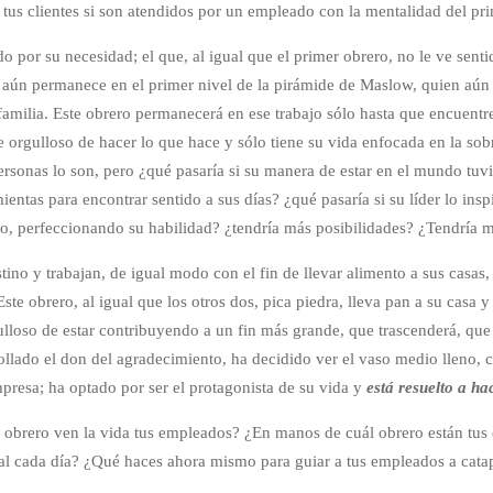
 tus clientes si son atendidos por un empleado con la mentalidad del pr
por su necesidad; el que, al igual que el primer obrero, no le ve sentid
 aún permanece en el primer nivel de la pirámide de Maslow, quien aún
familia. Este obrero permanecerá en ese trabajo sólo hasta que encuentr
 orgulloso de hacer lo que hace y sólo tiene su vida enfocada en la sob
personas lo son, pero ¿qué pasaría si su manera de estar en el mundo tuv
ientas para encontrar sentido a sus días? ¿qué pasaría si su líder lo insp
o, perfeccionando su habilidad? ¿tendría más posibilidades? ¿Tendría má
ino y trabajan, de igual modo con el fin de llevar alimento a sus casas, d
Este obrero, al igual que los otros dos, pica piedra, lleva pan a su casa 
ulloso de estar contribuyendo a un fin más grande, que trascenderá, que 
ollado el don del agradecimiento, ha decidido ver el vaso medio lleno, 
presa; ha optado por ser el protagonista de su vida y
está resuelto a ha
l obrero ven la vida tus empleados? ¿En manos de cuál obrero están tus
ral cada día? ¿Qué haces ahora mismo para guiar a tus empleados a cata