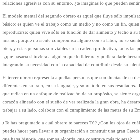
relaciones agresivas con su entorno. ¿te imaginas lo que pueden sentir
El modelo mental del segundo obrero es aquel que fluye sólo impulsado 
básico; es quien ve el trabajo como un medio y no como un fin, quien
reproducirse; quien vive sólo en función de dar alimento y techo a su 
mismo, porque no siente compromiso alguno con su labor, no se siente
bien, y estas personas son viables en la cadena productiva, todas las 
¿qué pasaría si tuviera a alguien que lo liderara y pudiera darle herram
integrando su necesidad con la capacidad de contribuir desde su talent
El tercer obrero representa aquellas personas que son dueñas de su dest
diferentes en su trato, en su lenguaje, y sobre todo en sus resultados. 
que radica en un enfoque de realización de su propósito, se siente org
corazón alineado con el sueño de ver realizada la gran obra, ha desarr
trabajar a su lado, colabora con el cumplimiento de las metas de su Em
¿Te has preguntado a cuál obrero te pareces Tú? ¿Con los ojos de cuá
puedes hacer para llevar a tu organización a construir una gran Cated
que haga historia, que rompa récords, que construya más riqueza?